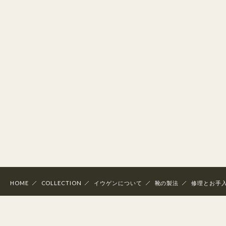
HOME
COLLECTION
イウゲンについて
靴の製法
修理とお手
個人情報の取り扱いについて
特定商取引法に関する表示