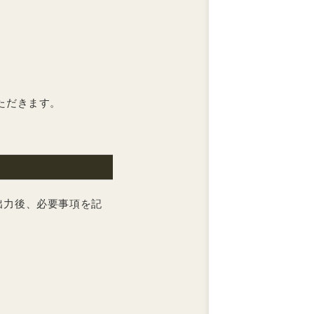
お問い合わせ
個人情報の取
特定商取引法
ただきます。
日
月
2
3
出力後、必要事項を記
9
10
16
17
23
24
30
31
■
■
今日
定休日