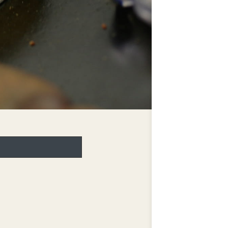
CONTENTS
イウゲンにつ
ニュース
靴の製法
修理とお手入
サイズガイド
Instagra
CUSTOMER S
。
ショッピング