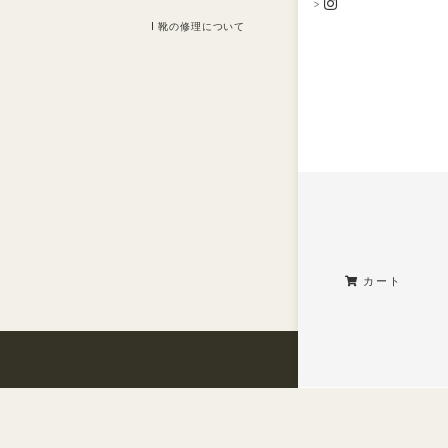
>
靴の修理について
カート