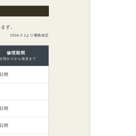
います。
2026.5.1より価格改定
修理期間
社預かりから発送まで
5日間
0日間
0日間