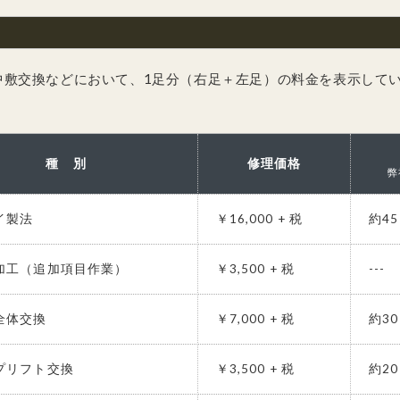
中敷交換などにおいて、1足分（右足＋左足）の料金を表示して
種 別
修理価格
弊
イ製法
￥16,000 + 税
約4
加工（追加項目作業）
￥3,500 + 税
---
全体交換
￥7,000 + 税
約3
プリフト交換
￥3,500 + 税
約2